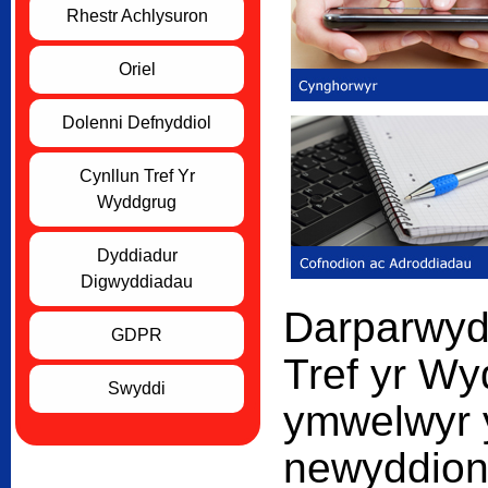
Rhestr Achlysuron
Oriel
Dolenni Defnyddiol
Cynllun Tref Yr
Wyddgrug
Dyddiadur
Digwyddiadau
Darparwyd
GDPR
Tref yr Wy
Swyddi
ymwelwyr 
newyddion