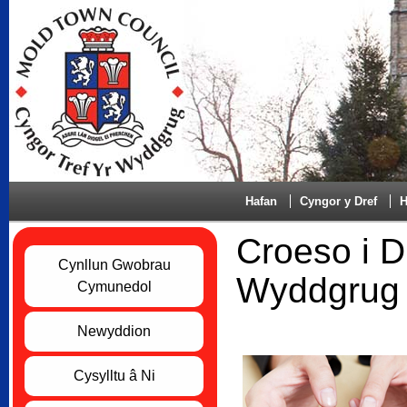
Hafan
Cyngor y Dref
H
Croeso i 
Cynllun Gwobrau
Wyddgrug y
Cymunedol
Newyddion
Cysylltu â Ni