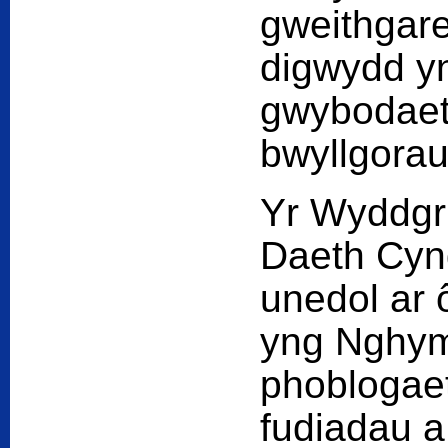
gweithgar
digwydd yn
gwybodaeth
bwyllgorau
Yr Wyddgrug
Daeth Cyng
unedol ar 
yng Nghym
phoblogaet
fudiadau a