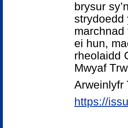
brysur sy’
strydoedd 
marchnad f
ei hun, ma
rheolaidd
Mwyaf Trws
Arweinlyfr
https://i