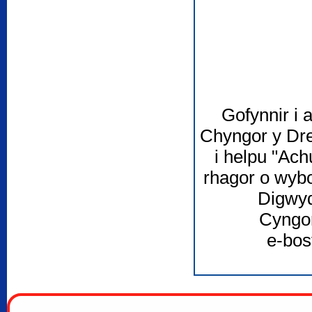
Gofynnir i
Chyngor y Dre
i helpu "Ac
rhagor o wyb
Digwyd
Cyngor
e-bos