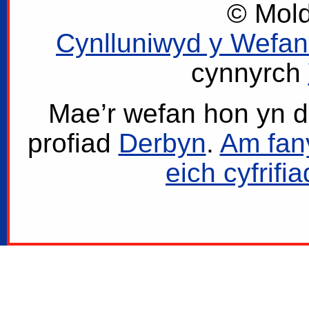
© Mold
Cynlluniwyd y Wefan
cynnyrch
Mae’r wefan hon yn de
profiad
Derbyn
.
Am fany
eich cyfrifi