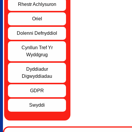
Rhestr Achlysuron
Oriel
Dolenni Defnyddiol
Cynllun Tref Yr
Wyddgrug
Dyddiadur
Digwyddiadau
GDPR
Swyddi