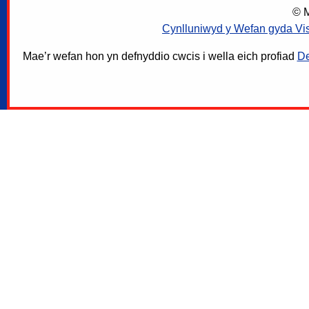
© M
Cynlluniwyd y Wefan gyda Vi
Mae’r wefan hon yn defnyddio cwcis i wella eich profiad
De