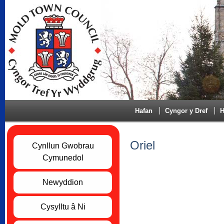
Hafan
Cyngor y Dref
H
Oriel
Cynllun Gwobrau
Cymunedol
Newyddion
Cysylltu â Ni